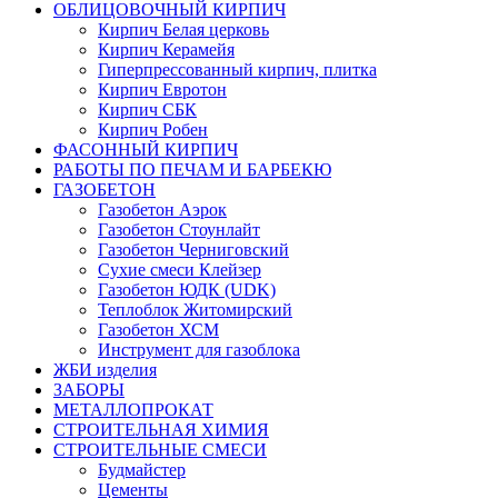
ОБЛИЦОВОЧНЫЙ КИРПИЧ
Кирпич Белая церковь
Кирпич Керамейя
Гиперпрессованный кирпич, плитка
Кирпич Евротон
Кирпич СБК
Кирпич Робен
ФАСОННЫЙ КИРПИЧ
РАБОТЫ ПО ПЕЧАМ И БАРБЕКЮ
ГАЗОБЕТОН
Газобетон Аэрок
Газобетон Стоунлайт
Газобетон Черниговский
Сухие смеси Клейзер
Газобетон ЮДК (UDK)
Теплоблок Житомирcкий
Газобетон ХСМ
Инструмент для газоблока
ЖБИ изделия
ЗАБОРЫ
МЕТАЛЛОПРОКАТ
СТРОИТЕЛЬНАЯ ХИМИЯ
СТРОИТЕЛЬНЫЕ СМЕСИ
Будмайстер
Цементы