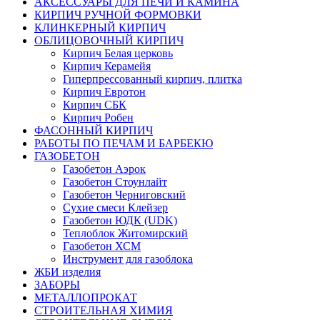
АКСЕССУАРЫ ДЛЯ ПЕЧИ И КАМИНА
КИРПИЧ РУЧНОЙ ФОРМОВКИ
КЛИНКЕРНЫЙ КИРПИЧ
ОБЛИЦОВОЧНЫЙ КИРПИЧ
Кирпич Белая церковь
Кирпич Керамейя
Гиперпрессованный кирпич, плитка
Кирпич Евротон
Кирпич СБК
Кирпич Робен
ФАСОННЫЙ КИРПИЧ
РАБОТЫ ПО ПЕЧАМ И БАРБЕКЮ
ГАЗОБЕТОН
Газобетон Аэрок
Газобетон Стоунлайт
Газобетон Черниговский
Сухие смеси Клейзер
Газобетон ЮДК (UDK)
Теплоблок Житомирcкий
Газобетон ХСМ
Инструмент для газоблока
ЖБИ изделия
ЗАБОРЫ
МЕТАЛЛОПРОКАТ
СТРОИТЕЛЬНАЯ ХИМИЯ